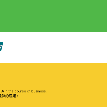
18) in the course of business.
醺醉的酒類。