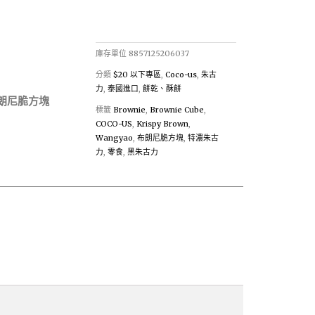
庫存單位
8857125206037
分類
$20 以下專區
,
Coco-us
,
朱古
力
,
泰國進口
,
餅乾、酥餅
布朗尼脆方塊
標籤
Brownie
,
Brownie Cube
,
COCO-US
,
Krispy Brown
,
Wangyao
,
布朗尼脆方塊
,
特濃朱古
力
,
零食
,
黑朱古力