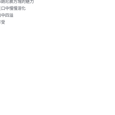
布朗尼脆方塊的魅力
在口中慢慢溶化
口中四溢
享受