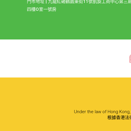
門市地址 | 九龍紅磡鶴園東街11號凱旋工商中心第三
四樓O室一號房
Under the law of Hong Kong, i
根據香港法