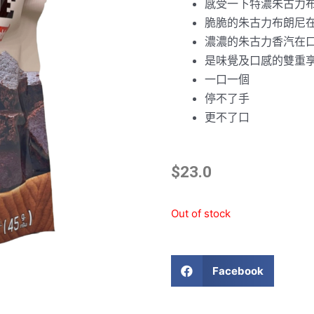
感受一下特濃朱古力
脆脆的朱古力布朗尼
濃濃的朱古力香汽在
是味覺及口感的雙重
一口一個
停不了手
更不了口
$
23.0
Out of stock
Facebook