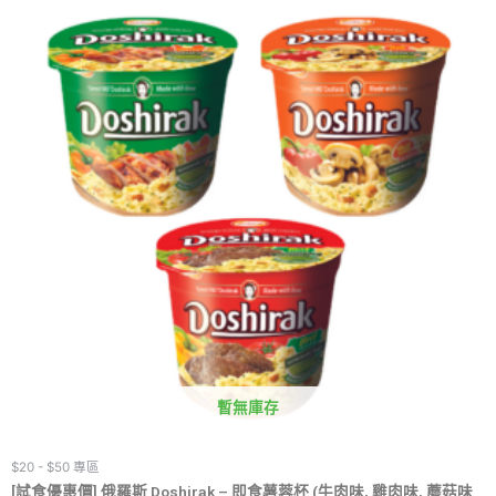
暫無庫存
$20 - $50 專區
[試食優惠價] 俄羅斯 Doshirak – 即食薯蓉杯 (牛肉味, 雞肉味, 蘑菇味