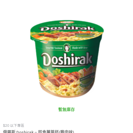
暫無庫存
$20 以下專區
俄羅斯 Doshirak – 即食薯蓉杯(雞肉味)