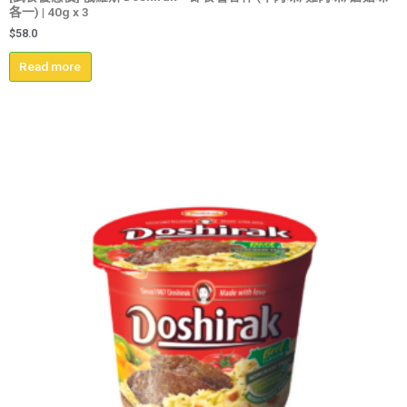
各一) | 40g x 3
$
58.0
Read more