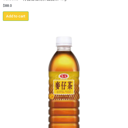
$
88.0
Add to cart