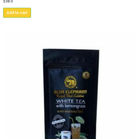
$
38.0
Add to cart