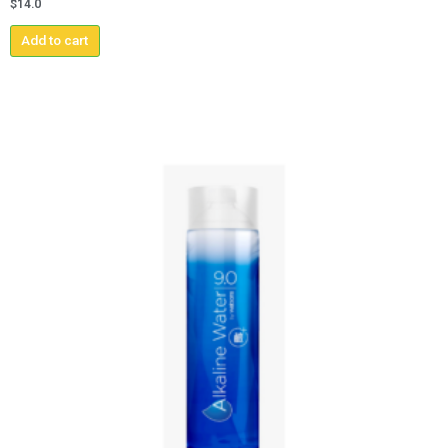
$
14.0
Add to cart