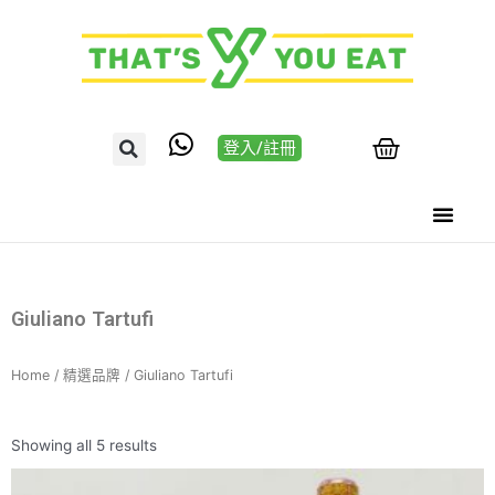
登入/註冊
Giuliano Tartufi
Home
/
精選品牌
/ Giuliano Tartufi
Showing all 5 results