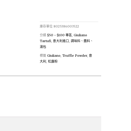
庫存單位
8025386003522
分類
$50 - $100 專區
,
Giuliano
Tartufi
,
意大利進口
,
調味料、醬料、
湯包
標籤
Giuliano
,
Truffle Powder
,
意
大利
,
松露粉