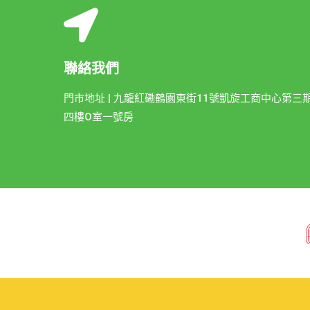
聯絡我們
門市地址 | 九龍紅磡鶴園東街11號凱旋工商中心第三
四樓O室一號房