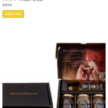
$
223.0
Add to cart