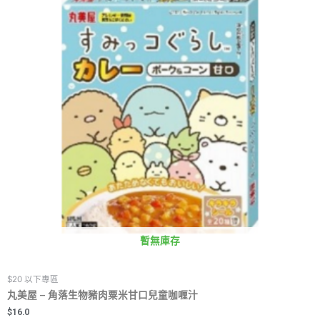
暫無庫存
$20 以下專區
丸美屋 – 角落生物豬肉粟米甘口兒童咖喱汁
$
16.0