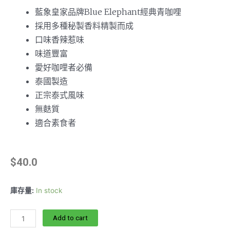
藍象皇家品牌Blue Elephant經典青咖哩
採用多種秘製香料精製而成
口味香辣惹味
味道豐富
愛好咖哩者必備
泰國製造
正宗泰式風味
無麩質
適合素食者
$
40.0
庫存量:
In stock
Add to cart