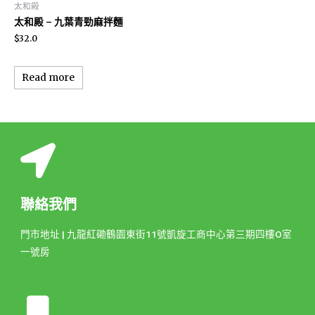
太和殿
太和殿 – 九葉青勁麻拌麵
$
32.0
Read more
聯絡我們
門市地址 | 九龍紅磡鶴園東街11號凱旋工商中心第三期四樓O室
一號房