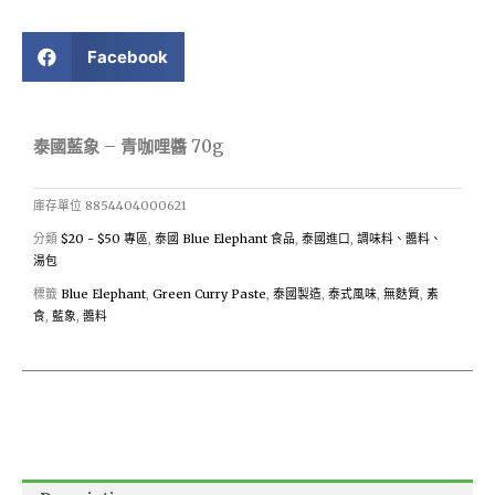
Facebook
泰國藍象 – 青咖哩醬 70g
庫存單位
8854404000621
分類
$20 - $50 專區
,
泰國 Blue Elephant 食品
,
泰國進口
,
調味料、醬料、
湯包
標籤
Blue Elephant
,
Green Curry Paste
,
泰國製造
,
泰式風味
,
無麩質
,
素
食
,
藍象
,
醬料