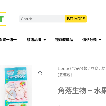
EAT MORE
部買一送一]
精選品牌
禮盒裝產品
價格分類
Home
/
食品分類
/
零食
/
糖
(五連包)
角落生物 – 水