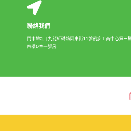
聯絡我們
門市地址 | 九龍紅磡鶴園東街11號凱旋工商中心第三
四樓O室一號房