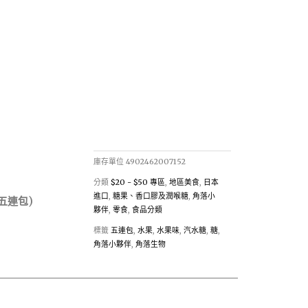
庫存單位
4902462007152
分類
$20 - $50 專區
,
地區美食
,
日本
進口
,
糖果、香口膠及潤喉糖
,
角落小
五連包)
夥伴
,
零食
,
食品分類
標籤
五連包
,
水果
,
水果味
,
汽水糖
,
糖
,
角落小夥伴
,
角落生物