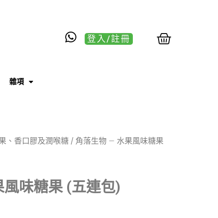
登入/註冊
雜項
果、香口膠及潤喉糖
/ 角落生物 – 水果風味糖果
果風味糖果 (五連包)