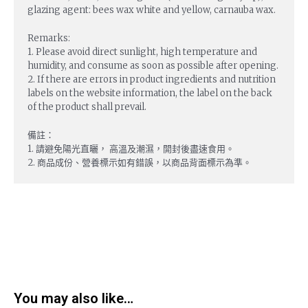
glazing agent: bees wax white and yellow, carnauba wax.
Remarks:
1. Please avoid direct sunlight, high temperature and
humidity, and consume as soon as possible after opening.
2. If there are errors in product ingredients and nutrition
labels on the website information, the label on the back
of the product shall prevail.
備註：
1. 請避免陽光直曬， 高溫及潮濕，開封後盡速食用。
2. 商品成份、營養標示如有錯誤，以商品背面標示為準。
You may also like…