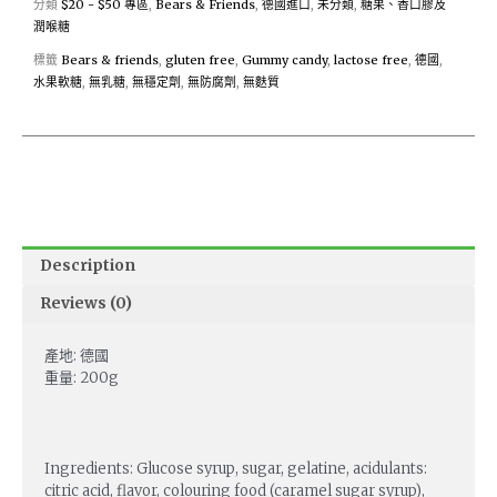
分類
$20 - $50 專區
,
Bears & Friends
,
德國進口
,
未分類
,
糖果、香口膠及
潤喉糖
標籤
Bears & friends
,
gluten free
,
Gummy candy
,
lactose free
,
德國
,
水果軟糖
,
無乳糖
,
無穩定劑
,
無防腐劑
,
無麩質
Description
Reviews (0)
產地: 德國
重量: 200g
Ingredients: Glucose syrup, sugar, gelatine, acidulants:
citric acid, flavor, colouring food (caramel sugar syrup),