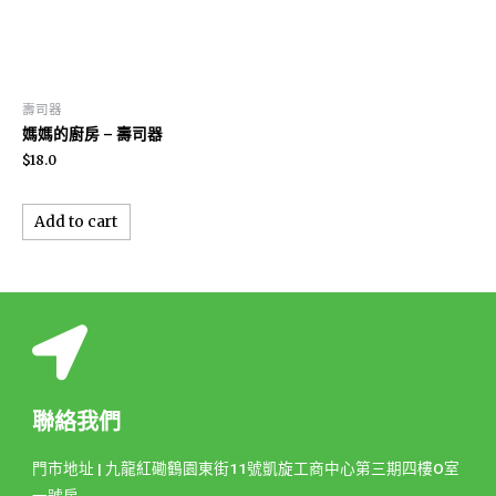
壽司器
媽媽的廚房 – 壽司器
$
18.0
Add to cart
聯絡我們
門市地址 | 九龍紅磡鶴園東街11號凱旋工商中心第三期四樓O室
一號房