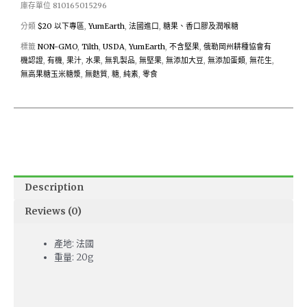
庫存單位
810165015296
分類
$20 以下專區
,
YumEarth
,
法國進口
,
糖果、香口膠及潤喉糖
標籤
NON-GMO
,
Tilth
,
USDA
,
YumEarth
,
不含堅果
,
俄勒岡州耕種協會有
機認證
,
有機
,
果汁
,
水果
,
無乳製品
,
無堅果
,
無添加大豆
,
無添加蛋類
,
無花生
,
無高果糖玉米糖漿
,
無麩質
,
糖
,
純素
,
零食
Description
Reviews (0)
產地: 法國
重量: 20g