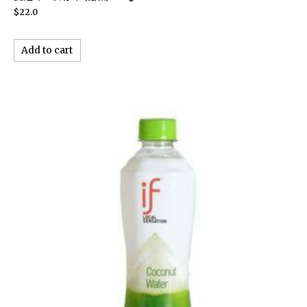
$
22.0
Add to cart