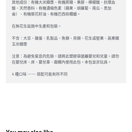
其他成份：有機大米糖漿、有機蔗糖、果膠、檸檬酸、抗壞血
酸、天然香料、有機濃縮色素（蘋果、胡蘿蔔、南瓜、黑加
侖）、有機葵花籽油、有機巴西棕櫚蠟。
在無花生設施中生產和包裝。
不含：大豆、雞蛋、乳製品、魚類、貝類、花生或堅果、高果糖
玉米糖漿
注意：為避免窒息的危險，請將此塑膠袋遠離嬰兒和兒童。請勿
在嬰兒床、床、嬰兒車、圍欄內使用此包。本包並非玩具。
4 種口味 —— 搭配可能有所不同