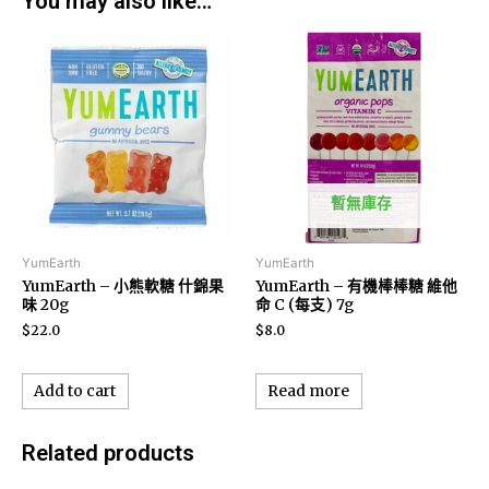
You may also like…
暫無庫存
YumEarth
YumEarth
YumEarth – 小熊軟糖 什錦果
YumEarth – 有機棒棒糖 維他
味 20g
命 C (每支) 7g
$
22.0
$
8.0
Add to cart
Read more
Related products