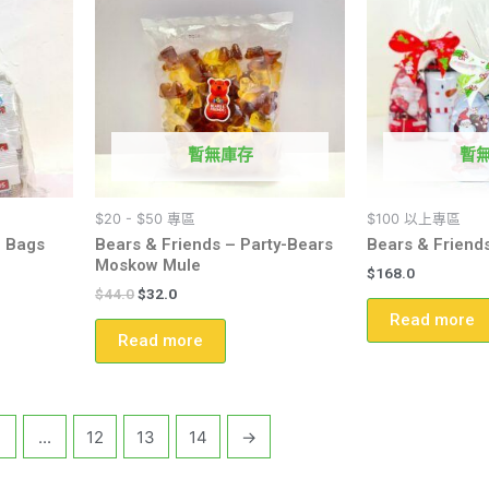
暫無庫存
暫
$20 - $50 專區
$100 以上專區
i Bags
Bears & Friends – Party-Bears
Bears & Frie
Moskow Mule
$
168.0
$
44.0
$
32.0
Read more
Read more
4
...
12
13
14
→