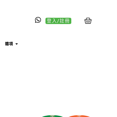
登入/註冊
雜項