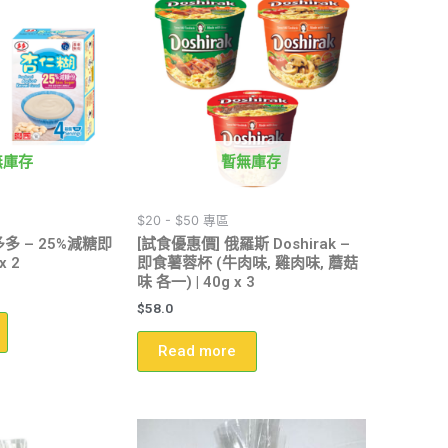
無庫存
暫無庫存
$20 - $50 專區
多多 – 25%減糖即
[試食優惠價] 俄羅斯 Doshirak –
x 2
即食薯蓉杯 (牛肉味, 雞肉味, 蘑菇
味 各一) | 40g x 3
$
58.0
Read more