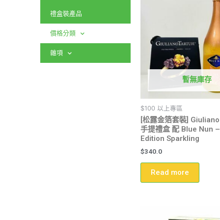
禮盒裝產品
價格分類
雜項
暫無庫存
$100 以上專區
[松露金箔套裝] Giulian
手提禮盒 配 Blue Nun –
Edition Sparkling
$
340.0
Read more