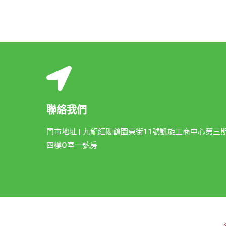
聯絡我們
門市地址 | 九龍紅磡鶴園東街11號凱旋工商中心第三
四樓O室一號房