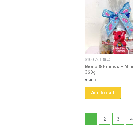
$100 以上專區
Bears & Friends – Min
360g
$
60.0
Add to cart
1
2
3