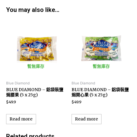
You may also like…
暫無庫存
暫無庫存
Blue Diamond
Blue Diamond
BLUE DIAMOND – 鋁袋裝鹽
BLUE DIAMOND – 鋁袋裝鹽
焗腰果 (5 x 25g)
焗開心果 (5 x 25g)
$
49.9
$
49.9
Read more
Read more
Related products