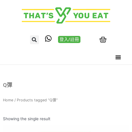
登入/註冊
Q彈
Home
/ Products tagged “Q彈”
Showing the single result