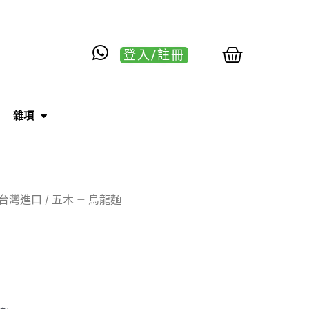
登入/註冊
雜項
台灣進口
/ 五木 – 烏龍麵