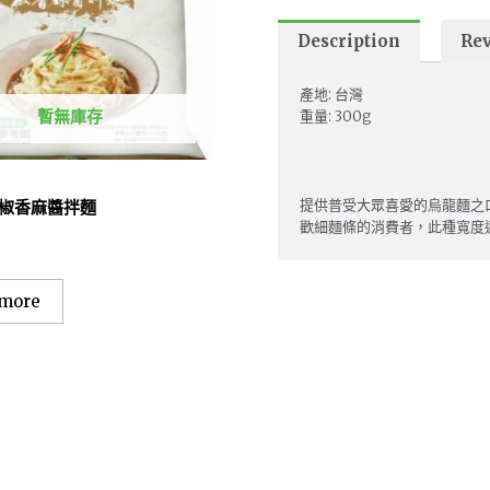
Description
Rev
產地: 台灣
暫無庫存
重量: 300g
提供普受大眾喜愛的烏龍麵之
 椒香麻醬拌麵
歡細麵條的消費者，此種寬度
 more