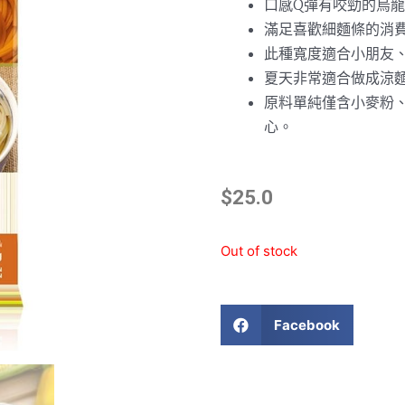
口感Q彈有咬勁的烏
滿足喜歡細麵條的消
此種寬度適合小朋友
夏天非常適合做成涼
原料單純僅含小麥粉
心。
$
25.0
Out of stock
Facebook