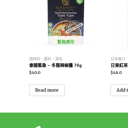
暫無庫存
調味料、醬料、湯包
日本進口
泰國藍象 – 冬蔭辣椒醬 70g
日東紅茶 
$
40.0
$
48.0
Read more
Add t