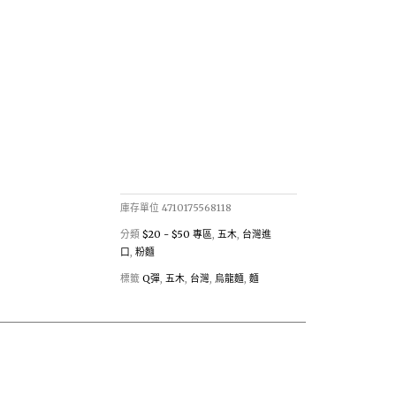
庫存單位
4710175568118
分類
$20 - $50 專區
,
五木
,
台灣進
口
,
粉麵
標籤
Q彈
,
五木
,
台灣
,
烏龍麵
,
麵