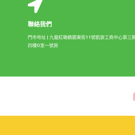
聯絡我們
門市地址 | 九龍紅磡鶴園東街11號凱旋工商中心第三
四樓O室一號房