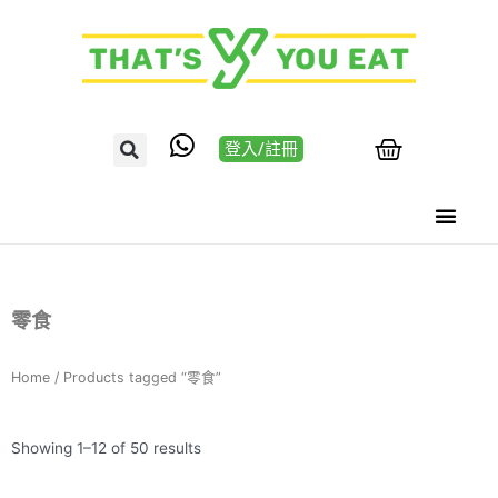
登入/註冊
零食
Home
/ Products tagged “零食”
Showing 1–12 of 50 results