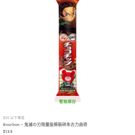
暫無庫存
$20 以下專區
Bourbon – 鬼滅の刃限量版條裝碎朱古力曲奇
$
13.5