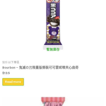
暫無庫存
$20 以下專區
Bourbon – 鬼滅の刃限量版條裝可可雲呢嗱夾心曲奇
$
13.5
Read more