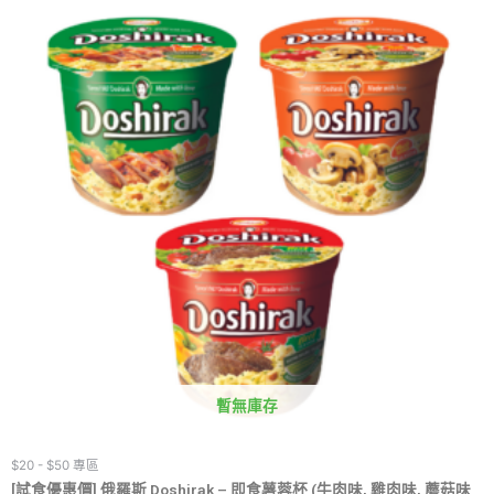
暫無庫存
$20 - $50 專區
[試食優惠價] 俄羅斯 Doshirak – 即食薯蓉杯 (牛肉味, 雞肉味, 蘑菇味