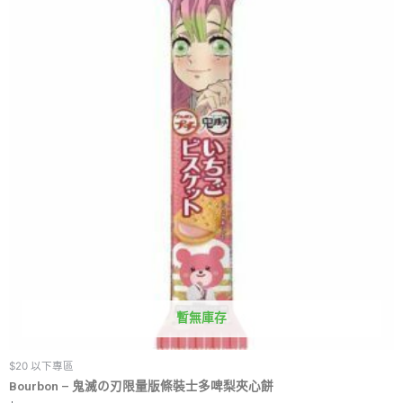
暫無庫存
$20 以下專區
Bourbon – 鬼滅の刃限量版條裝士多啤梨夾心餅