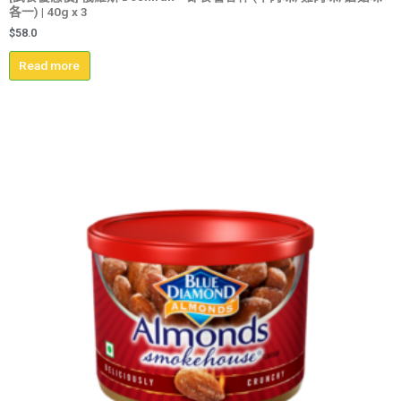
各一) | 40g x 3
$
58.0
Read more