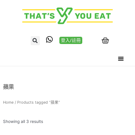
登入/註冊
蘋果
Home
/ Products tagged “蘋果”
Showing all 3 results