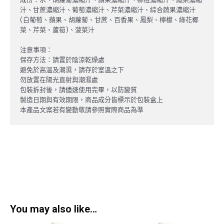
汁、甘蔗濃縮汁、葡萄濃縮汁、芹菜濃縮汁、綜合蔬果濃縮汁
(白葡萄、蘋果、胡蘿蔔、甘蔗、百香果、鳳梨、檸檬、綠花椰
菜、芹菜、蘆筍)、菠菜汁
注意事項：
保存方法：請置於陰涼乾燥處
避免於高溫及潮濕，請存於室溫之下
勿放置在陽光直射與潮濕處
包裝拆封後，請儘速使用完畢，以防變質
製造日期與有效期限，商品成分皆標示於包裝盒上
本產品文案若有變動敬請參照實際商品為準
You may also like…