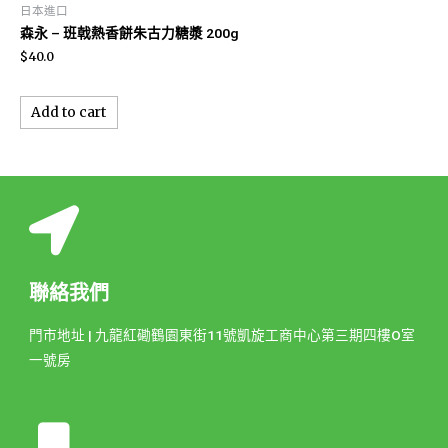
日本進口
森永 – 班戟熱香餅朱古力糖漿 200g
$
40.0
Add to cart
聯絡我們
門市地址 | 九龍紅磡鶴園東街11號凱旋工商中心第三期四樓O室
一號房