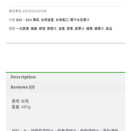
庫存單位
4710171022508
分類
$20 - $50 專區
,
台灣波蜜
,
台灣進口
,
椰子水及果汁
標籤
一日蔬果
,
健康
,
柳撜
,
柳撜汁
,
波蜜
,
蔬果
,
蔬果汁
,
蘋果
,
蘋果汁
,
飲品
Description
Reviews (0)
產地: 台灣
重量: 480g
成份：水、胡蘿蔔濃縮汁、蘋果濃縮汁、柳橙濃縮汁、鳳梨濃縮