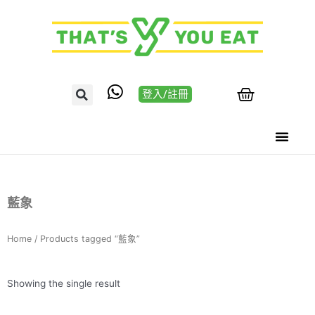
登入/註冊
藍象
Home
/ Products tagged “藍象”
Showing the single result