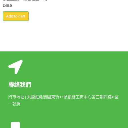
$
40.0
Add to cart
聯絡我們
門市地址 | 九龍紅磡鶴園東街11號凱旋工商中心第三期四樓O室
一號房