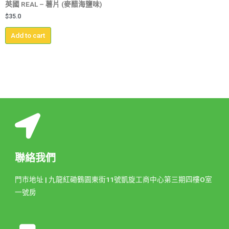
英國 REAL – 薯片 (麥醋海鹽味)
$
35.0
Add to cart
聯絡我們
門市地址 | 九龍紅磡鶴園東街11號凱旋工商中心第三期四樓O室
一號房