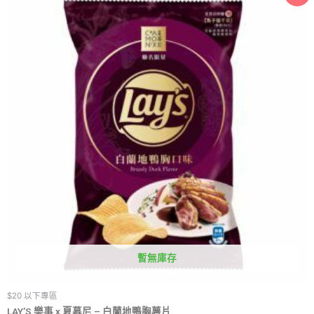
暫無庫存
$20 以下專區
LAY’S 樂事 x 夏慕尼 – 白蘭地鴨胸薯片