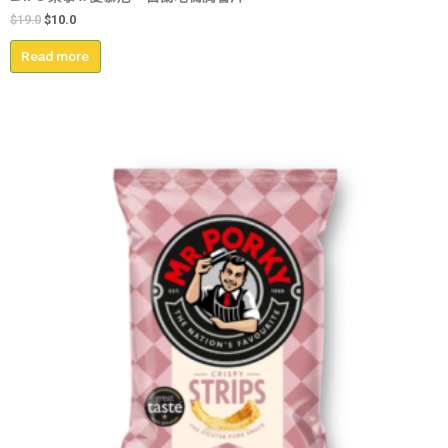
$
19.0
$
10.0
Read more