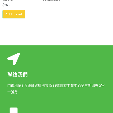
$
25.0
Add to cart
聯絡我們
門市地址 | 九龍紅磡鶴園東街11號凱旋工商中心第三期四樓O室
一號房