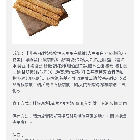
成份：【非基因改造植物性大豆蛋白纖維(大豆蛋白,小麥澱粉,小
麥蛋白,濃縮蛋白,碳磷鈣)】,砂糖 ,碗豆粉,大豆油,芝麻,鹽,【醬油:
水,黃豆,小麥食鹽,砂糖,調味劑(瑚珀酸二鈉,胺基乙酸,核糖, 核甘酸
二鈉,甘草素(甜味劑))】,海苔,素肉調味料,乙基麥芽醇 食品添加
物:味強(調味劑)L-麩酸鈉,胺基乙酸,琥珀酸二鈉,胺基丙酸,5`次黃
嘌呤核磷酸二鈉,5`鳥嘌呤核磷酸二鈉,天門冬酸鈉,檸檬酸鈉,二氧
化矽
食用方式：拌飯,配粥,或依喜好搭配實用,例如做三明治,飯糰,壽司
保存方法：請勿放置陽光直接照射及潮濕高溫的地方，開封後請
盡早食用。
注意：