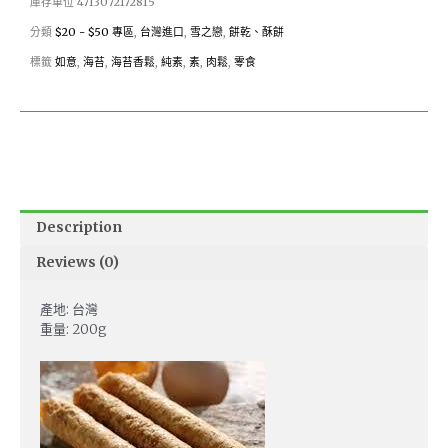
庫存單位
4713072172815
分類
$20 - $50 專區
,
台灣進口
,
雪之戀
,
餅乾、酥餅
標籤
如意
,
海苔
,
海苔香鬆
,
純素
,
素
,
肉鬆
,
零食
Description
Reviews (0)
產地: 台灣
重量: 200g