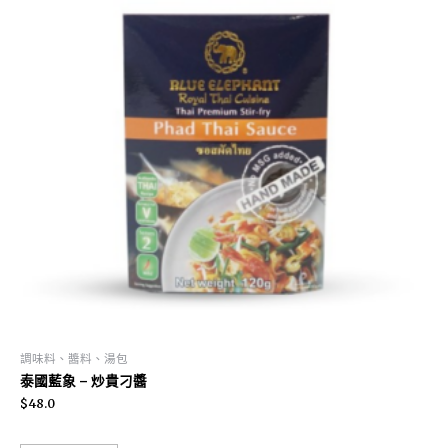
調味料、醬料、湯包
泰國藍象 – 炒貴刁醬
$
48.0