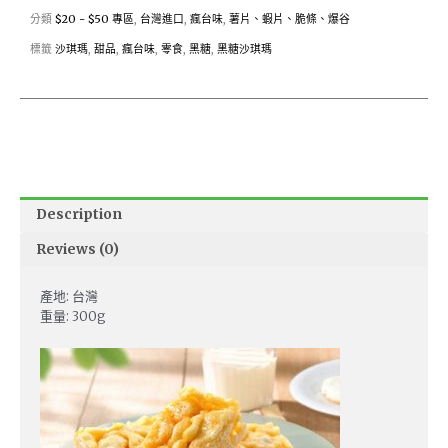
分類
$20 - $50 專區
,
台灣進口
,
瘋台味
,
薯片、蝦片、脆條、爆谷
標籤
沙琪瑪
,
甜品
,
瘋台味
,
零食
,
黑糖
,
黑糖沙琪瑪
Description
Reviews (0)
產地: 台灣
重量: 300g