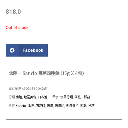
$
18.0
Out of stock
Facebook
北陸 – Sanrio 黑糖四連餅 (15g X 4包)
庫存單位
4902458004745
分類
北陸
,
地區美食
,
日本進口
,
零食
,
食品分類
,
餅乾、酥餅
標籤
Sanrio
,
北陸
,
四連餅
,
蝴蝶
,
蝴蝶結
,
蝴蝶造型
,
餅乾
,
黑糖