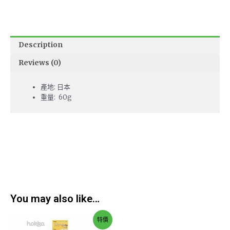
Description
Reviews (0)
產地: 日本
重量: 60g
You may also like…
特價