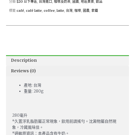
分類
$20 以下專區
,
台灣進口
,
咖啡及奶茶
,
國農
,
地區美食
,
飲品
標籤
café
,
café latte
,
coffee
,
latte
,
台灣
,
咖啡
,
國農
,
拿鐵
Description
Reviews (0)
產地: 台灣
重量: 280g
280毫升
*久置浮乳脂肪屬正常現象，飲用前請搖勻。沈澱物屬自然現
象，冷藏風味佳。
*過敏原資訊：本產品含有牛奶。