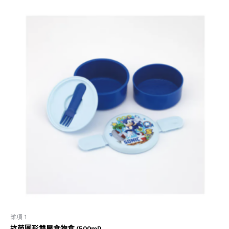
雜項 1
抗菌圓形雙層食物盒 (500ml)