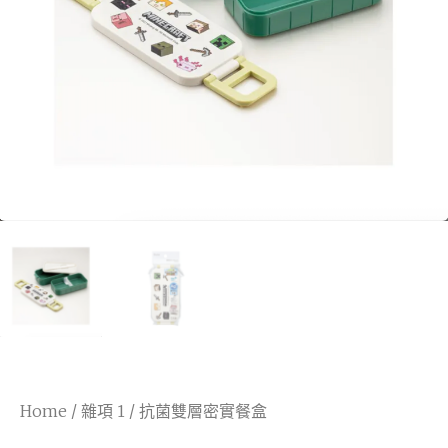
Home
/
雜項 1
/ 抗菌雙層密實餐盒