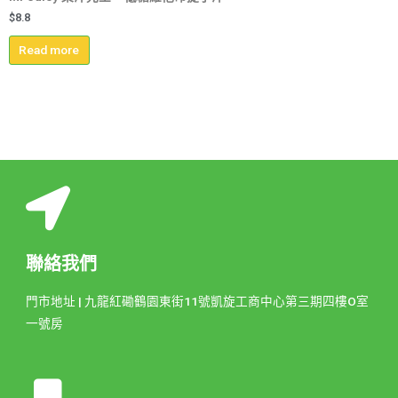
$
8.8
Read more
聯絡我們
門市地址 | 九龍紅磡鶴園東街11號凱旋工商中心第三期四樓O室
一號房