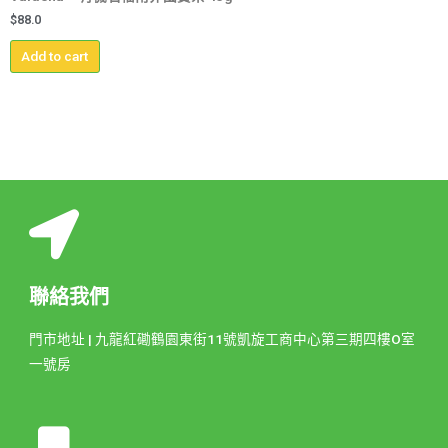
$
88.0
Add to cart
聯絡我們
門市地址 | 九龍紅磡鶴園東街11號凱旋工商中心第三期四樓O室
一號房