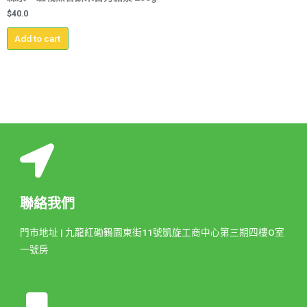
$
40.0
Add to cart
聯絡我們
門市地址 | 九龍紅磡鶴園東街11號凱旋工商中心第三期四樓O室
一號房