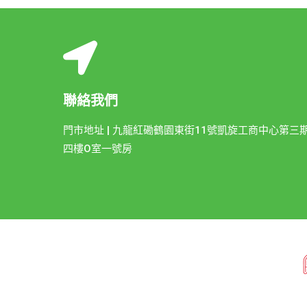
聯絡我們
門市地址 | 九龍紅磡鶴園東街11號凱旋工商中心第三
四樓O室一號房