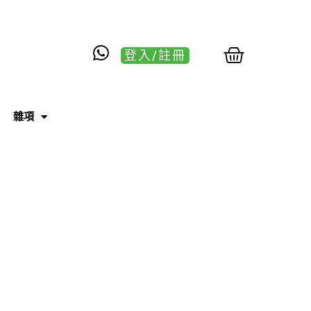
登入/註冊
雜項