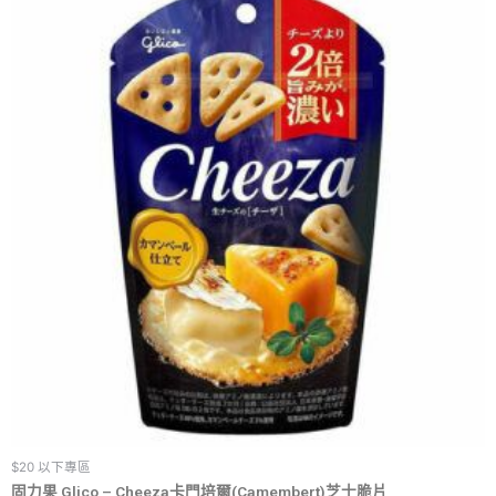
$20 以下專區
固力果 Glico – Cheeza卡門培爾(Camembert)芝士脆片