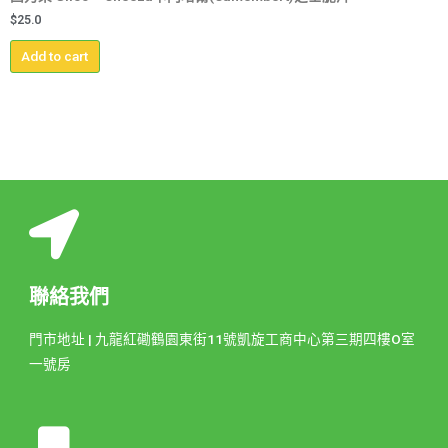
$
25.0
Add to cart
聯絡我們
門市地址 | 九龍紅磡鶴園東街11號凱旋工商中心第三期四樓O室
一號房