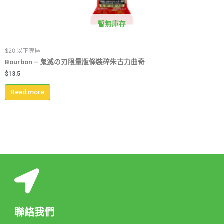
暫無庫存
$20 以下專區
Bourbon – 鬼滅の刃限量版條裝碎朱古力曲奇
$
13.5
Read more
聯絡我們