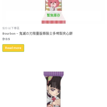
暫無庫存
$20 以下專區
Bourbon – 鬼滅の刃限量版條裝士多啤梨夾心餅
$
13.5
Read more