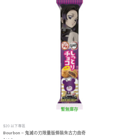
暫無庫存
$20 以下專區
Bourbon – 鬼滅の刃限量版條裝朱古力曲奇