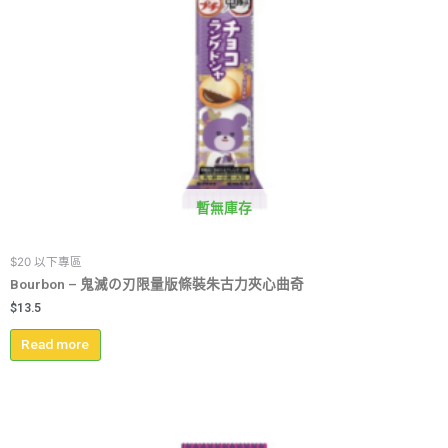
暫無庫存
$20 以下專區
Bourbon – 鬼滅の刃限量版條裝朱古力夾心曲奇
$
13.5
Read more