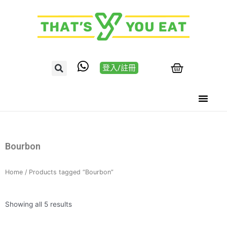
登入/註冊
Bourbon
Home
/ Products tagged “Bourbon”
Showing all 5 results