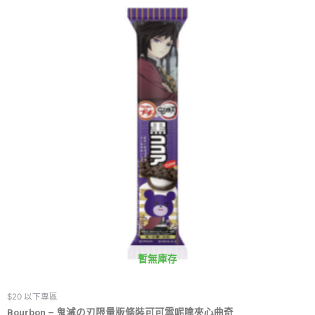
暫無庫存
$20 以下專區
Bourbon – 鬼滅の刃限量版條裝可可雲呢嗱夾心曲奇