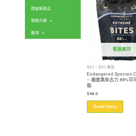
禮盒裝產品
價格分類
雜項
暫無庫存
$20 - $50 專區
Endangered Species C
– 極度黑朱古力 88%可可
裝
$
48.0
Read more