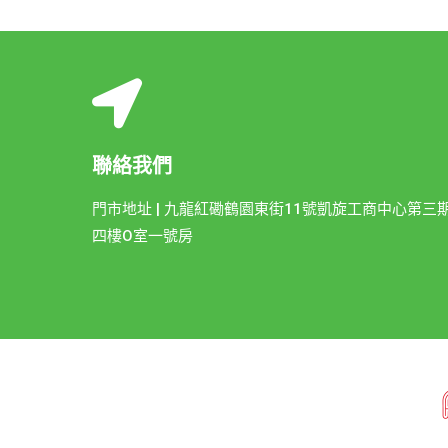
聯絡我們
門市地址 | 九龍紅磡鶴園東街11號凱旋工商中心第三
四樓O室一號房