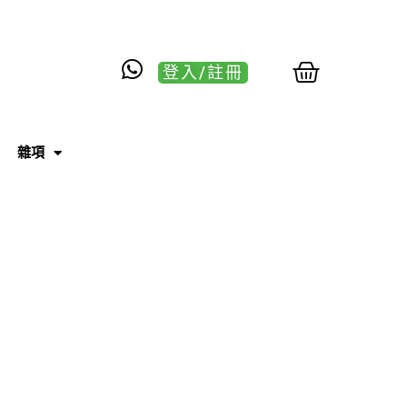
登入/註冊
雜項