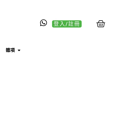
登入/註冊
雜項