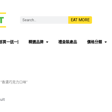
EAT MORE
部買一送一]
精選品牌
禮盒裝產品
價格分類
ged “香濃巧克力口味”
ult