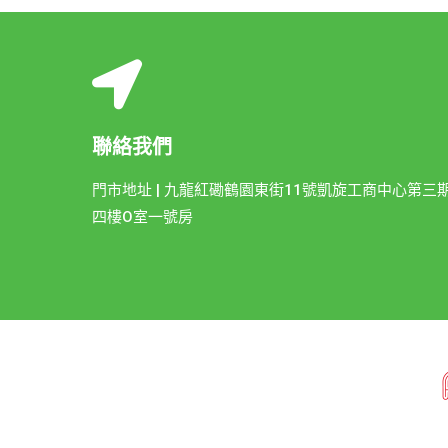
聯絡我們
門市地址 | 九龍紅磡鶴園東街11號凱旋工商中心第三
四樓O室一號房