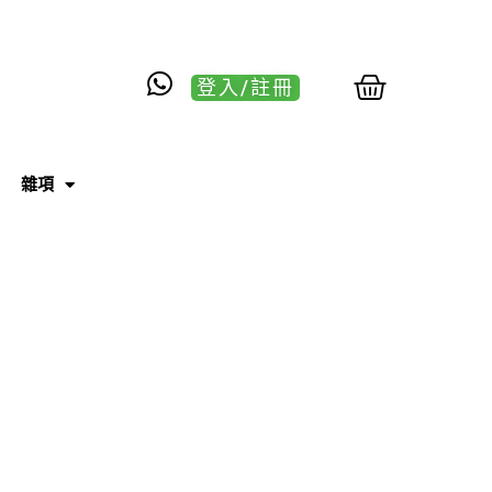
登入/註冊
雜項