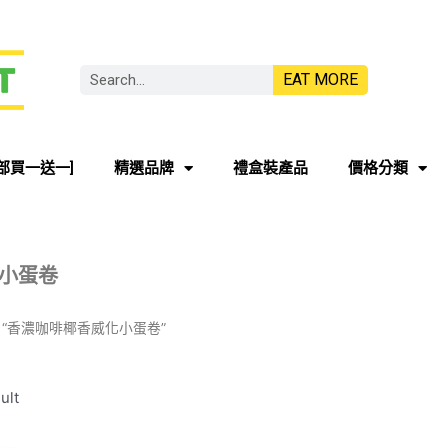
EAT MORE
部買一送一]
精選品牌
禮盒裝產品
價格分類
小蛋卷
gged “香濃咖啡椰香威化小蛋卷”
ult