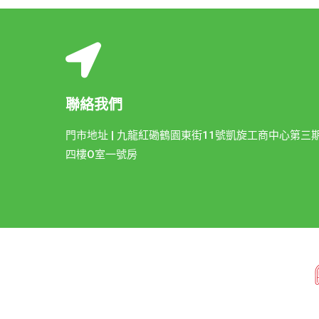
聯絡我們
門市地址 | 九龍紅磡鶴園東街11號凱旋工商中心第三
四樓O室一號房