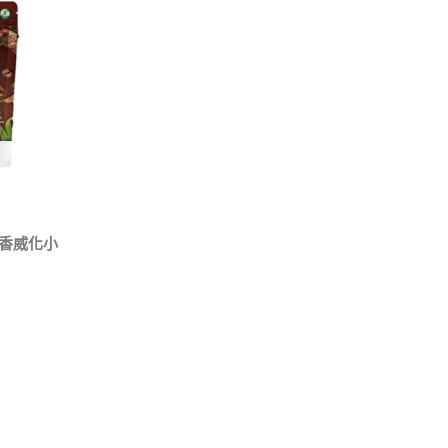
啡椰香威化小