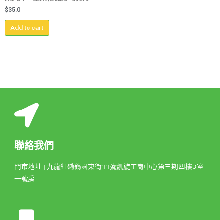
$
35.0
Add to cart
聯絡我們
門市地址 | 九龍紅磡鶴園東街11號凱旋工商中心第三期四樓O室
一號房