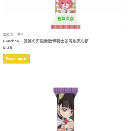
暫無庫存
$20 以下專區
Bourbon – 鬼滅の刃限量版條裝士多啤梨夾心餅
$
13.5
Read more