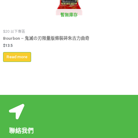
暫無庫存
$20 以下專區
Bourbon – 鬼滅の刃限量版條裝碎朱古力曲奇
$
13.5
Read more
聯絡我們