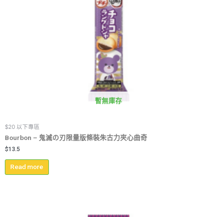
暫無庫存
$20 以下專區
Bourbon – 鬼滅の刃限量版條裝朱古力夾心曲奇
$
13.5
Read more