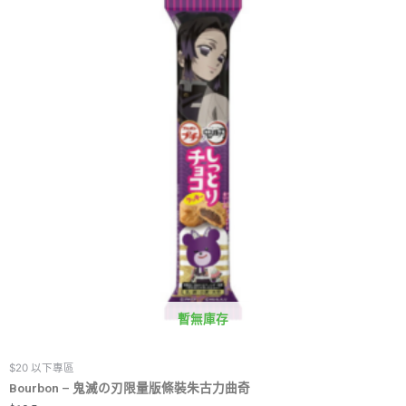
暫無庫存
$20 以下專區
Bourbon – 鬼滅の刃限量版條裝朱古力曲奇