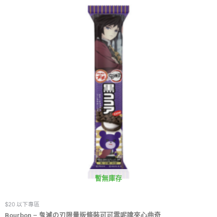
暫無庫存
$20 以下專區
Bourbon – 鬼滅の刃限量版條裝可可雲呢嗱夾心曲奇