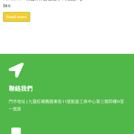
$
8.0
Read more
聯絡我們
門市地址 | 九龍紅磡鶴園東街11號凱旋工商中心第三期四樓O室
一號房