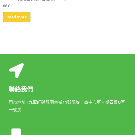
$
8.0
Read more
聯絡我們
門市地址 | 九龍紅磡鶴園東街11號凱旋工商中心第三期四樓O室
一號房