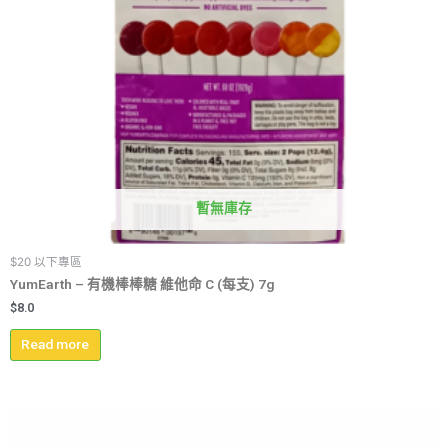
暫無庫存
$20 以下專區
YumEarth – 有機棒棒糖 維他命 C (每支) 7g
$
8.0
Read more