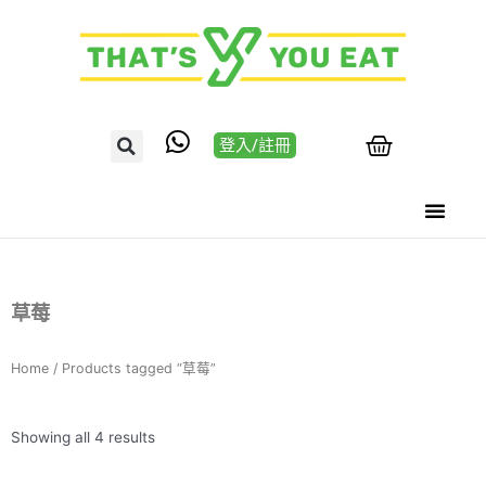
登入/註冊
草莓
Home
/ Products tagged “草莓”
Showing all 4 results