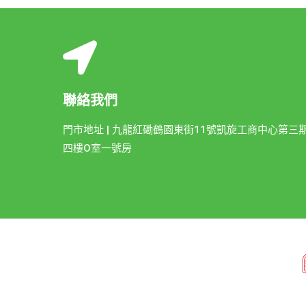
聯絡我們
門市地址 | 九龍紅磡鶴園東街11號凱旋工商中心第三
四樓O室一號房