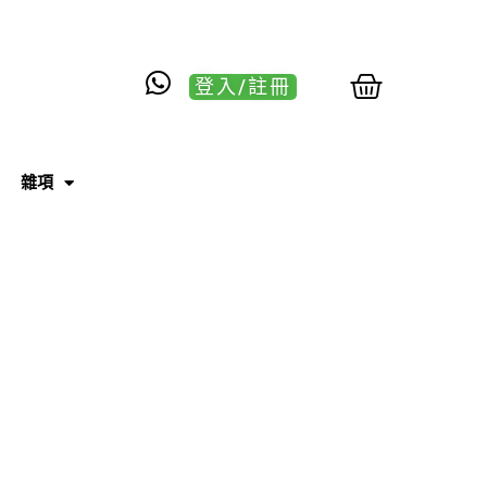
登入/註冊
雜項