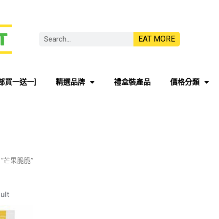
EAT MORE
部買一送一]
精選品牌
禮盒裝產品
價格分類
ed “芒果脆脆”
ult