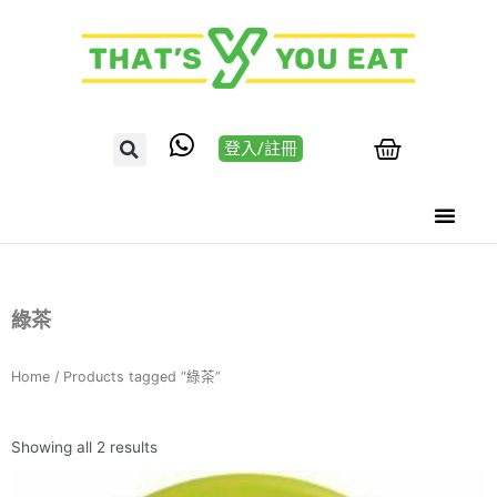
登入/註冊
綠茶
Home
/ Products tagged “綠茶”
Showing all 2 results