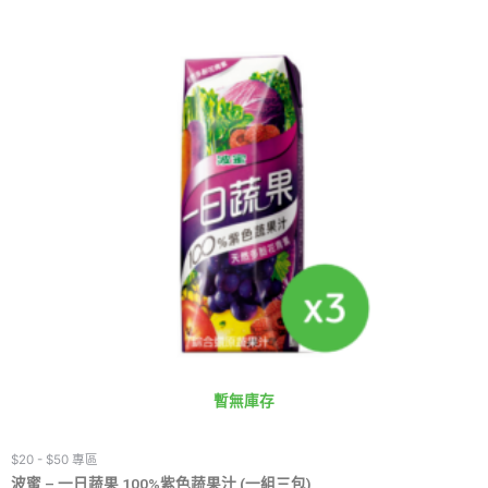
暫無庫存
$20 - $50 專區
波蜜 – 一日蔬果 100%紫色蔬果汁 (一組三包)