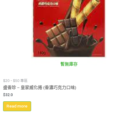
暫無庫存
$20 - $50 專區
盛香珍 – 皇家威化捲 (香濃巧克力口味)
$
32.0
Read more