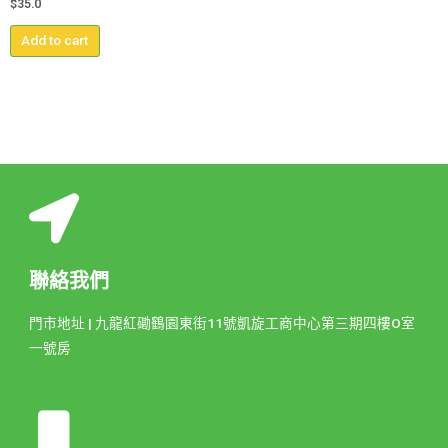
$
35.0
Add to cart
聯絡我們
門市地址 | 九龍紅磡鶴園東街11號凱旋工商中心第三期四樓O室
一號房