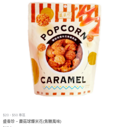
$20 - $50 專區
盛香珍 – 蘑菇球爆米花(焦糖風味)