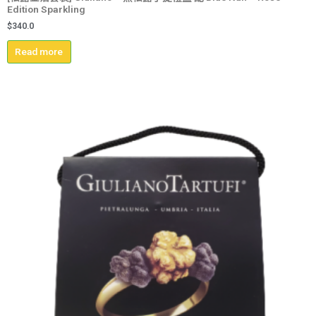
Edition Sparkling
$
340.0
Read more