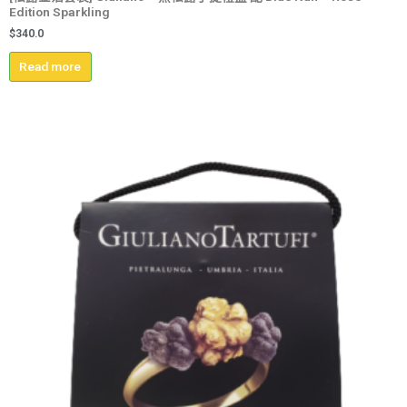
Edition Sparkling
$
340.0
Read more