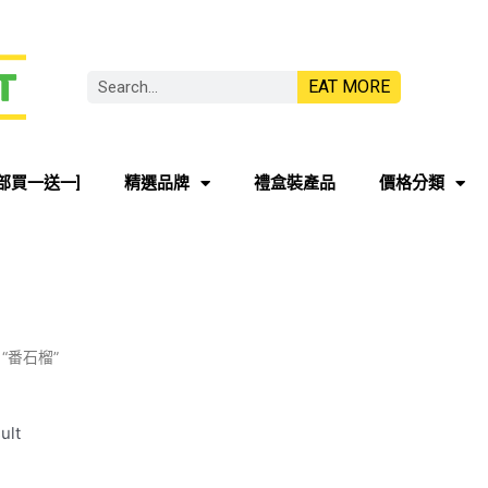
EAT MORE
部買一送一]
精選品牌
禮盒裝產品
價格分類
ed “番石榴”
ult