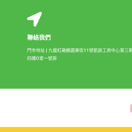
聯絡我們
門市地址 | 九龍紅磡鶴園東街11號凱旋工商中心第三
四樓O室一號房