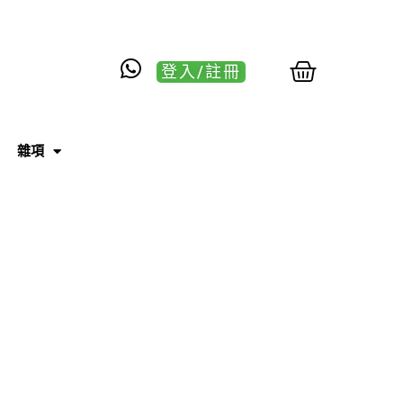
登入/註冊
雜項