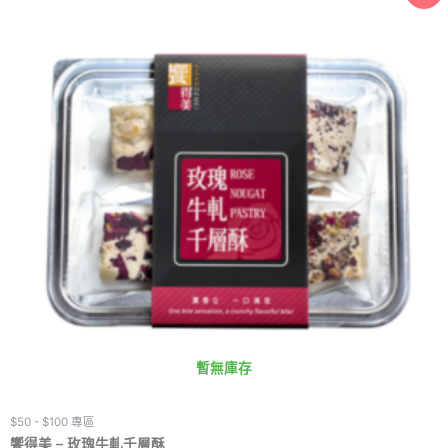
暫無庫存
$50 - $100 專區
饗得美 – 玫瑰牛軋千層酥