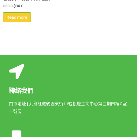
$
68.0
$
34.0
Read more
聯絡我們
門市地址 | 九龍紅磡鶴園東街11號凱旋工商中心第三期四樓O室
一號房