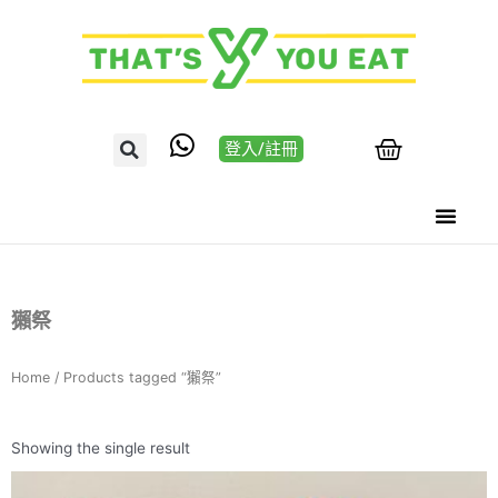
登入/註冊
獺祭
Home
/ Products tagged “獺祭”
Showing the single result