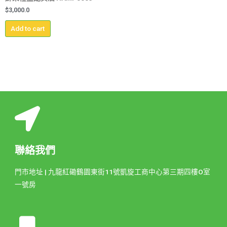
$
3,000.0
Add to cart
聯絡我們
門市地址 | 九龍紅磡鶴園東街11號凱旋工商中心第三期四樓O室
一號房