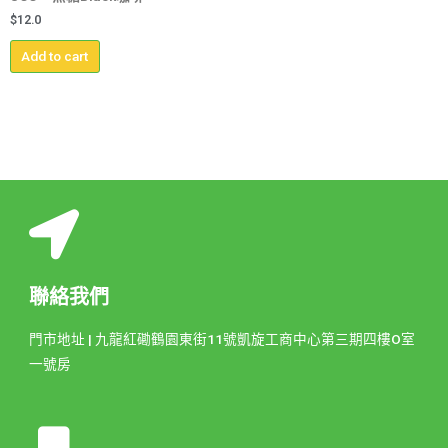
$
12.0
Add to cart
聯絡我們
門市地址 | 九龍紅磡鶴園東街11號凱旋工商中心第三期四樓O室
一號房